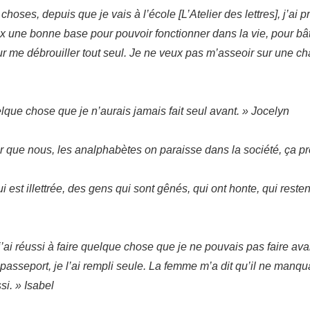
oses, depuis que je vais à l’école [L’Atelier des lettres], j’ai p
ux une bonne base pour pouvoir fonctionner dans la vie, pour bât
ur me débrouiller tout seul. Je ne veux pas m’asseoir sur une ch
elque chose que je n’aurais jamais fait seul avant. » Jocelyn
r que nous, les analphabètes on paraisse dans la société, ça p
 est illettrée, des gens qui sont gênés, qui ont honte, qui reste
 j’ai réussi à faire quelque chose que je ne pouvais pas faire avan
 passeport, je l’ai rempli seule. La femme m’a dit qu’il ne manq
si. » Isabel